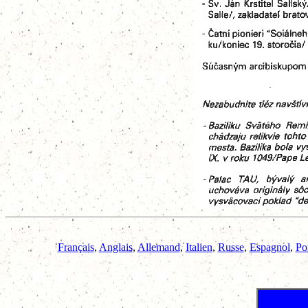
Français
,
Anglais
,
Allemand
,
Italien
,
Russe
,
Espagnol
,
Po